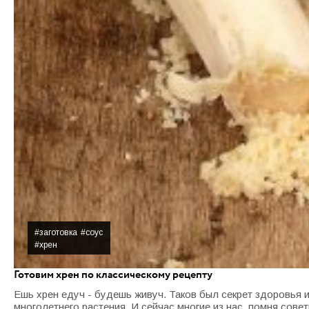
#заготовка
#соус
#хрен
Готовим хрен по классическому рецепту
Ешь хрен едуч - будешь живуч. Таков был секрет здоровья 
многолетнего растения. И сейчас многие из нас, помня сове