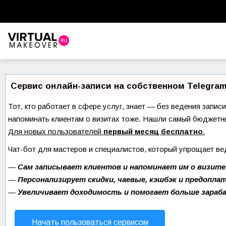
Виртуальный стилист
Красота
Сервис онлайн-записи на собственном Telegram
Советы красоты
Тот, кто работает в сфере услуг, знает — без ведения записи
напоминать клиентам о визитах тоже. Нашли самый бюджетн
Прически и стрижки
Для новых пользователей
первый месяц бесплатно
.
Макияж
Чат-бот для мастеров и специалистов, который упрощает ве
Уход за волосами
—
Сам записывает клиентов и напоминает им о визите
—
Персонализирует скидки, чаевые, кэшбэк и предопла
Уход за лицом
—
Увеличивает доходимость и помогает больше зара
Ногти
Начать пользоваться сервисом