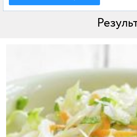
Мода и стиль
Дом
Резуль
Интерьер
Секреты хозяйки
Праздники и события
Кулинария
Садоводство и Цветоводство
Дача и Огород
Своими руками
Психология и Отношения