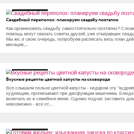
свадьбы
#свадьба
Свадебный переполох: планируем свадьбу поэтапно
Как организовать свадьбу самостоятельно поэтапно? Сложн
помощь могут оказать советы друзей, уже отыгравших свадь
Мы же, в свою очередь, попробуем расписать весь план дей
месяцев,...
#гарнир
#цветная капуста
Вкусные рецепты цветной капусты на сковороде
Все слышали пользе цветной капусты - недаром эту "кудряв
худеющим, прописывают при дисфункции кишечника. Блюда 
включать их в семейное меню. Однако подчас заставить д
невозможно - все от...
#блюда из
грибов
#жульен
#закуски с сыром