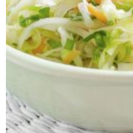
Любовь и Семья
Свадьба
Карьера
Фотогалереи
Прически
Макияж
Мода и стиль
Маникюр
Свадьба
Интерьеры