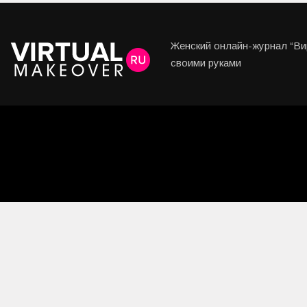
Любовь и Семья
Свадьба
Женский онлайн-журнал “Вир
Карьера
своими руками
Фотогалереи
Прически
Макияж
Мода и стиль
Маникюр
Свадьба
Интерьеры