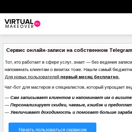
Виртуальный стилист
Красота
Сервис онлайн-записи на собственном Telegram
Советы красоты
Тот, кто работает в сфере услуг, знает — без ведения записи
напоминать клиентам о визитах тоже. Нашли самый бюджетн
Прически и стрижки
Для новых пользователей
первый месяц бесплатно
.
Макияж
Чат-бот для мастеров и специалистов, который упрощает ве
Уход за волосами
—
Сам записывает клиентов и напоминает им о визите
—
Персонализирует скидки, чаевые, кэшбэк и предопла
Уход за лицом
—
Увеличивает доходимость и помогает больше зара
Ногти
Начать пользоваться сервисом