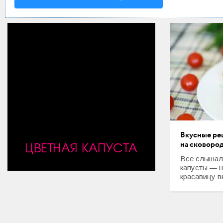
Мода и стиль
Дом
Интерьер
Секреты хозяйки
Праздники и события
Кулинария
Вкусные ре
Садоводство и Цветоводство
ЦВЕТНАЯ КАПУСТА
на сковоро
Дача и Огород
Все слышал
капусты — 
красавицу в
Своими руками
Психология и Отношения