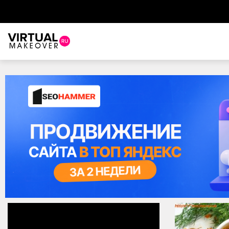
Виртуальный стилист
Красота
Советы красоты
Прически и стрижки
Макияж
Уход за волосами
Уход за лицом
Ногти