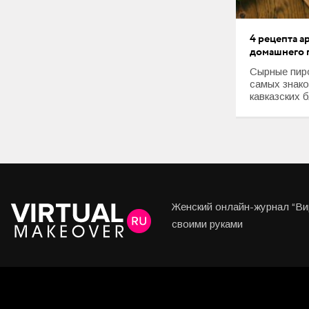
Любовь и Семья
Свадьба
4 рецепта а
домашнего 
Карьера
Сырные пиро
самых знако
Фотогалереи
кавказских б
Прически
Макияж
Мода и стиль
Женский онлайн-журнал “Вир
Маникюр
своими руками
Свадьба
Интерьеры