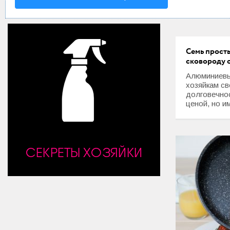
Мода и стиль
Дом
Семь прост
Интерьер
сковороду о
Секреты хозяйки
Алюминиевы
хозяйкам св
долговечно
Праздники и события
ценой, но им
Кулинария
Садоводство и Цветоводство
СЕКРЕТЫ ХОЗЯЙКИ
Дача и Огород
Своими руками
Психология и Отношения