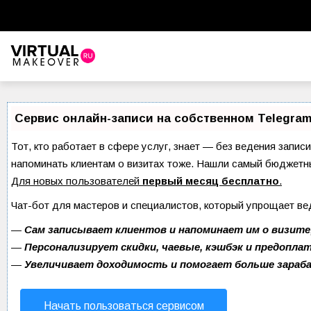
Виртуальный стилист
Красота
Сервис онлайн-записи на собственном Telegram
Советы красоты
Тот, кто работает в сфере услуг, знает — без ведения записи
напоминать клиентам о визитах тоже. Нашли самый бюджетн
Прически и стрижки
Для новых пользователей
первый месяц бесплатно
.
Макияж
Чат-бот для мастеров и специалистов, который упрощает ве
Уход за волосами
—
Сам записывает клиентов и напоминает им о визите
—
Персонализирует скидки, чаевые, кэшбэк и предопла
Уход за лицом
—
Увеличивает доходимость и помогает больше зара
Ногти
Начать пользоваться сервисом