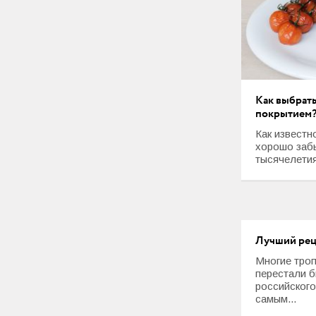
Любовь и Семья
Свадьба
Карьера
Фотогалереи
Как выбрат
покрытием
Прически
Как известн
хорошо забы
Макияж
тысячелетия
Мода и стиль
Маникюр
Лучший реце
Свадьба
Многие тро
перестали б
Интерьеры
российского
самым...