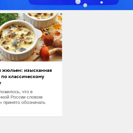
м жюльен: изысканная
а по классическому
у
ложилось, что в
нной России словом
а» принято обозначать