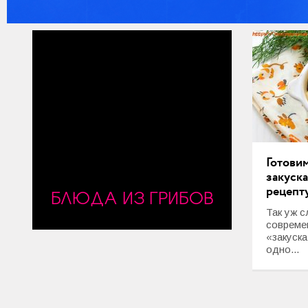
Готови
закуск
рецепт
БЛЮДА ИЗ ГРИБОВ
Так уж с
совреме
«закуск
одно...