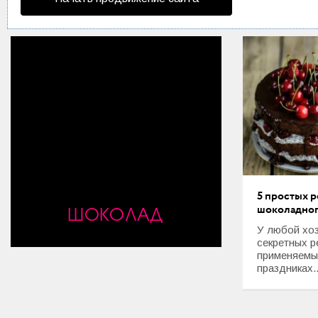
Мода и стиль
Дом
Интерьер
Секреты хозяйки
Праздники и события
Кулинария
Садоводство и Цветоводство
5 простых 
ШОКОЛАД
шоколадног
Дача и Огород
У любой хоз
секретных р
Своими руками
применяемы
праздниках..
Психология и Отношения