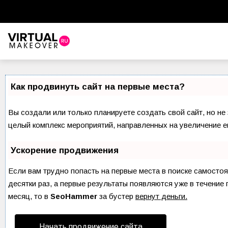
Виртуальный стилист
Красота
Как продвинуть сайт на первые места?
Советы красоты
Вы создали или только планируете создать свой сайт, но не 
Прически и стрижки
целый комплекс мероприятий, направленных на увеличение е
Макияж
Ускорение продвижения
Уход за волосами
Если вам трудно попасть на первые места в поиске самосто
десятки раз, а первые результаты появляются уже в течение 
Уход за лицом
месяц, то в
SeoHammer
за бустер
вернут деньги.
Ногти
Начать продвижение сайта