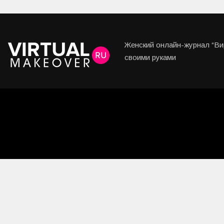
Любовь и Семья
Свадьба
Женский онлайн-журнал “Вир
Карьера
своими руками
Фотогалереи
Прически
Макияж
Мода и стиль
Маникюр
Свадьба
Интерьеры