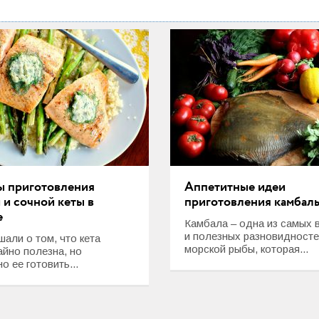
ы приготовления
Аппетитные идеи
 и сочной кеты в
приготовления камбал
е
Камбала – одна из самых 
и полезных разновидност
али о том, что кета
морской рыбы, которая...
айно полезна, но
о ее готовить...