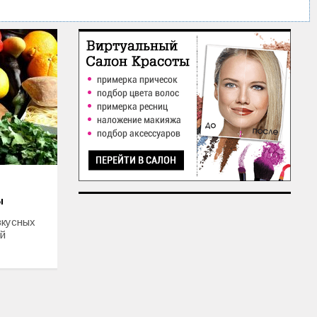
ы
вкусных
ей