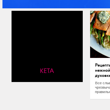
Рецепт
КЕТА
нежной
духовк
Все слыш
чрезвыч
правильн