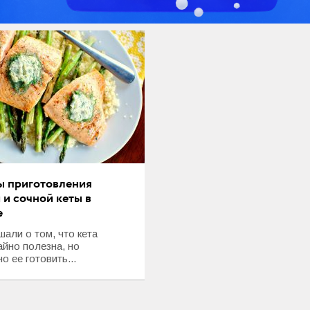
ы приготовления
 и сочной кеты в
е
али о том, что кета
айно полезна, но
о ее готовить...