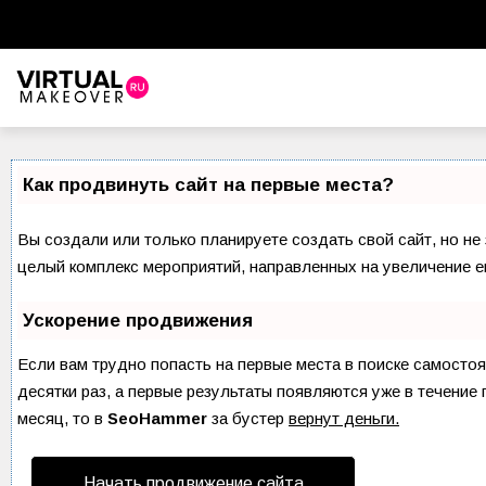
Виртуальный стилист
Красота
Как продвинуть сайт на первые места?
Советы красоты
Вы создали или только планируете создать свой сайт, но не 
Прически и стрижки
целый комплекс мероприятий, направленных на увеличение е
Макияж
Ускорение продвижения
Уход за волосами
Если вам трудно попасть на первые места в поиске самосто
десятки раз, а первые результаты появляются уже в течение 
Уход за лицом
месяц, то в
SeoHammer
за бустер
вернут деньги.
Ногти
Начать продвижение сайта