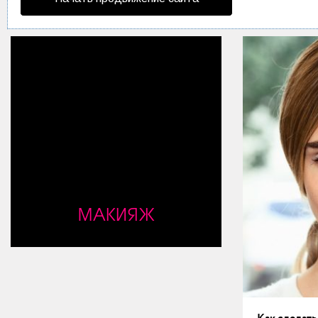
Мода и стиль
Дом
Интерьер
Секреты хозяйки
Праздники и события
Кулинария
Садоводство и Цветоводство
МАКИЯЖ
Дача и Огород
Своими руками
Психология и Отношения