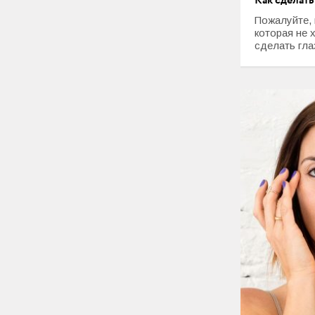
Как сделать
Любовь и Семья
Пожалуйте, 
которая не х
Свадьба
сделать глаз
Карьера
Фотогалереи
Прически
Макияж
Мода и стиль
Маникюр
Свадьба
Интерьеры