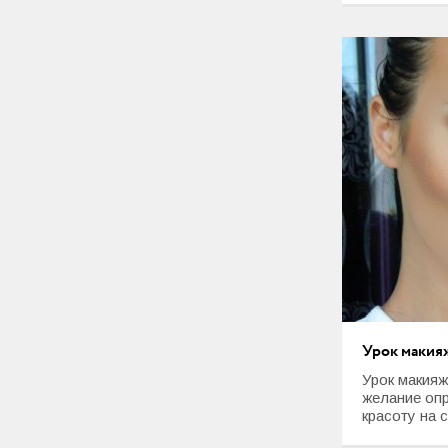
Урок макияж
Урок макияж
желание оп
красоту на с