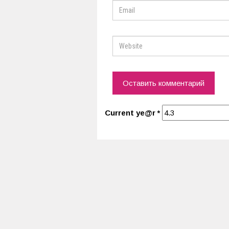
Current ye@r
*