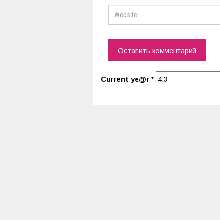
Current ye@r
*