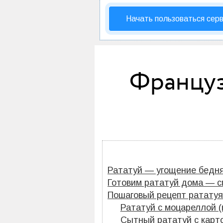
Начать пользоваться сер
Француз
Рататуй — угощение бедн
Готовим рататуй дома — с
Пошаговый рецепт рататуя
Рататуй с моцареллой (
Сытный рататуй с карт