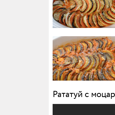
Рататуй с моца