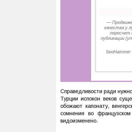
— Продвижен
качества у л
пересчет 
публикации (у
SeoHammer 
Справедливости ради нужно
Турции испокон веков сущ
обожают капонату, венгер
сомнения во французском
видоизменено.