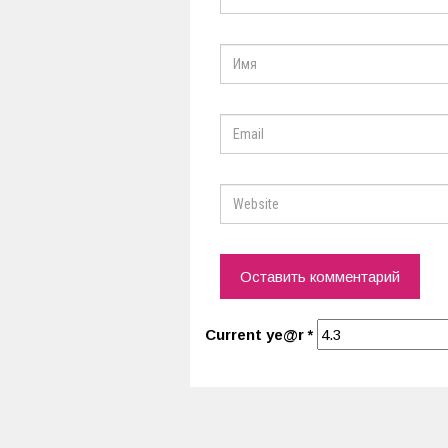
Current ye@r
*