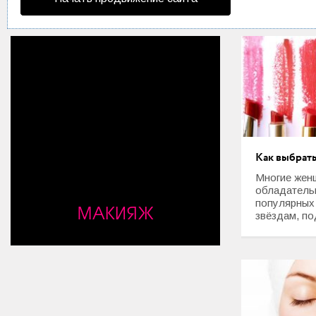
Мода и стиль
Дом
Интерьер
Секреты хозяйки
Праздники и события
Как выбрать
Кулинария
Многие жен
обладатель
Садоводство и Цветоводство
популярных
МАКИЯЖ
звёздам, по
Дача и Огород
Своими руками
Психология и Отношения