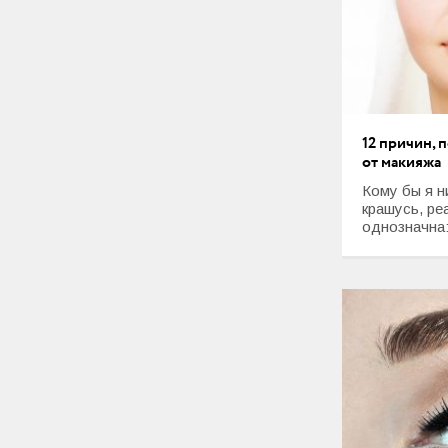
Любовь и Семья
Свадьба
Карьера
Фотогалереи
12 причин, 
от макияжа
Прически
Кому бы я ни
крашусь, ре
Макияж
однозначна: 
Мода и стиль
Маникюр
Свадьба
Интерьеры