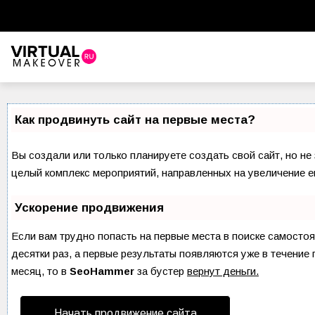
Виртуальный стилист
Красота
Как продвинуть сайт на первые места?
Советы красоты
Вы создали или только планируете создать свой сайт, но не 
Прически и стрижки
целый комплекс мероприятий, направленных на увеличение е
Макияж
Ускорение продвижения
Уход за волосами
Если вам трудно попасть на первые места в поиске самосто
десятки раз, а первые результаты появляются уже в течение 
Уход за лицом
месяц, то в
SeoHammer
за бустер
вернут деньги.
Ногти
Начать продвижение сайта