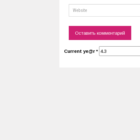
Current ye@r
*