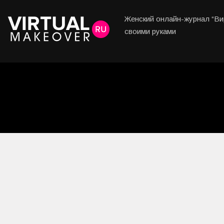
Любовь и Семья
Женский онлайн-журнал “Вир
Свадьба
своими руками
Карьера
Фотогалереи
Прически
Макияж
Мода и стиль
Маникюр
Свадьба
Интерьеры