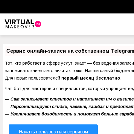
Виртуальный стилист
Красота
Сервис онлайн-записи на собственном Telegram
Советы красоты
Тот, кто работает в сфере услуг, знает — без ведения записи
напоминать клиентам о визитах тоже. Нашли самый бюджетн
Прически и стрижки
Для новых пользователей
первый месяц бесплатно
.
Макияж
Чат-бот для мастеров и специалистов, который упрощает ве
Уход за волосами
—
Сам записывает клиентов и напоминает им о визите
—
Персонализирует скидки, чаевые, кэшбэк и предопла
Уход за лицом
—
Увеличивает доходимость и помогает больше зара
Ногти
Начать пользоваться сервисом