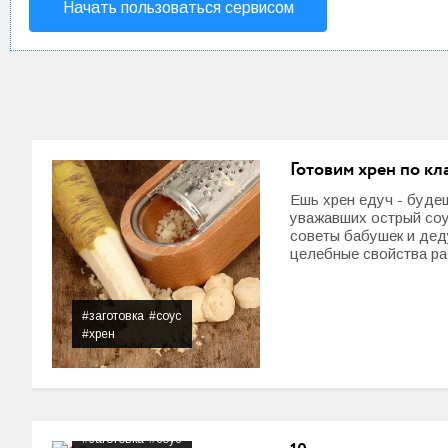
Начать пользоваться сервисом
Готовим хрен по кл
Ешь хрен едуч - буде
уважавших острый соус
советы бабушек и деду
целебные свойства рас
#заготовка
#соус
#хрен
#заготовка
#соус