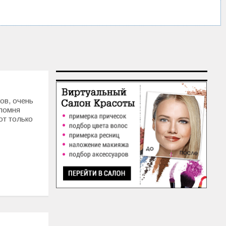
ов, очень
 помня
от только