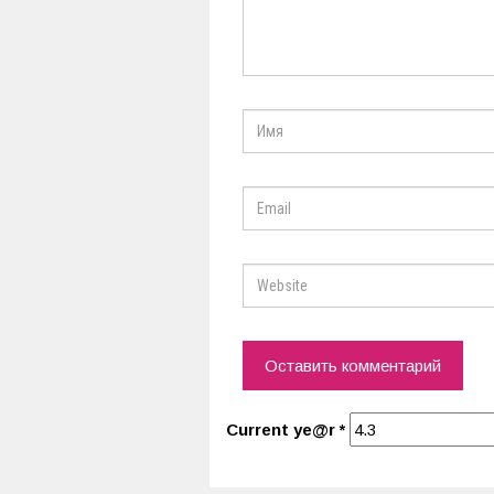
Current ye@r
*