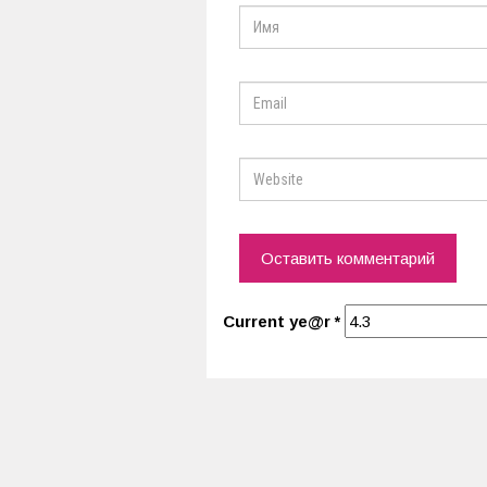
Current ye@r
*