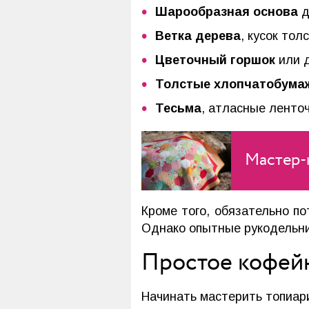
Шарообразная основа
д
Ветка дерева
, кусок то
Цветочный горшок
или д
Толстые хлопчатобума
Тесьма
, атласные ленто
Мастер-
Кроме того, обязательно п
Однако опытные рукодельни
Простое кофейн
Начинать мастерить топиари