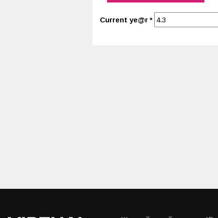
Current ye@r
*