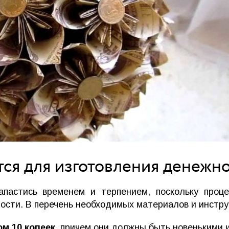
тся для изготовления денежно
апастись временем и терпением, поскольку проц
ности. В перечень необходимых материалов и инстр
м 10 копеек
, причем они должны быть новенькими 