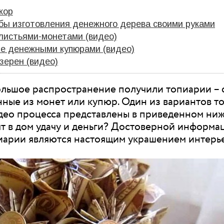
кор
бы изготовления денежного дерева своими руками
листьями-монетами (видео)
е денежными купюрами (видео)
зерен (видео)
ольшое распространение получили топиарии – 
нные из монет или купюр. Один из вариантов т
идео процесса представлены в приведенном ниж
т в дом удачу и деньги? Достоверной информац
арии являются настоящим украшением интерье