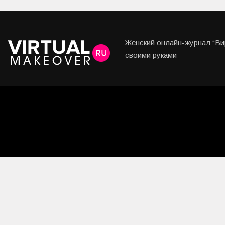
Любовь и Семья
Свадьба
Женский онлайн-журнал “Вир
Карьера
своими руками
Фотогалереи
Прически
Макияж
Мода и стиль
Маникюр
Свадьба
Интерьеры