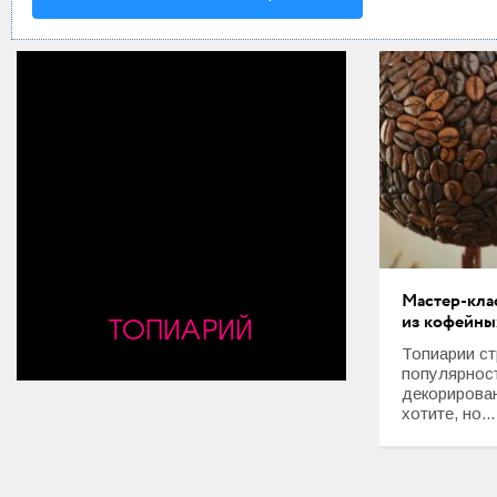
Мода и стиль
Дом
Интерьер
Секреты хозяйки
Праздники и события
Кулинария
Мастер-кла
Садоводство и Цветоводство
ТОПИАРИЙ
из кофейны
Дача и Огород
Топиарии с
популярност
декорирова
Своими руками
хотите, но...
Психология и Отношения