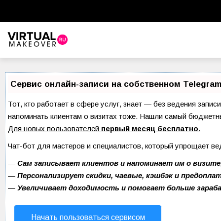
Виртуальный стилист
Красота
Сервис онлайн-записи на собственном Telegram
Советы красоты
Тот, кто работает в сфере услуг, знает — без ведения записи
напоминать клиентам о визитах тоже. Нашли самый бюджетн
Прически и стрижки
Для новых пользователей
первый месяц бесплатно
.
Макияж
Чат-бот для мастеров и специалистов, который упрощает ве
Уход за волосами
—
Сам записывает клиентов и напоминает им о визите
—
Персонализирует скидки, чаевые, кэшбэк и предопла
Уход за лицом
—
Увеличивает доходимость и помогает больше зара
Ногти
Начать пользоваться сервисом