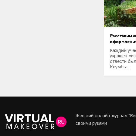
Расставим а
оформлени
Каждый уча
украшен «из
отвести бы
Клумбы...
Женский онлайн-журнал “Вир
своими руками