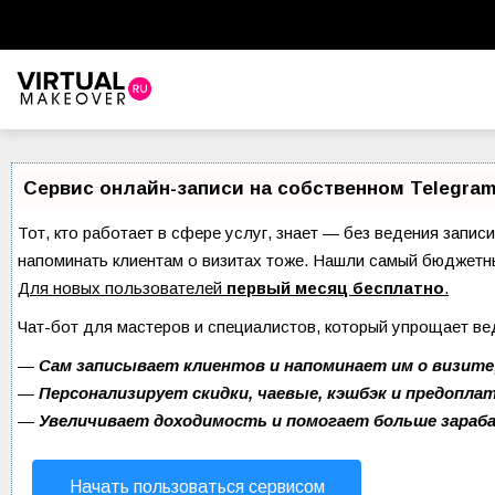
Виртуальный стилист
Красота
Сервис онлайн-записи на собственном Telegram
Советы красоты
Тот, кто работает в сфере услуг, знает — без ведения записи
напоминать клиентам о визитах тоже. Нашли самый бюджетн
Прически и стрижки
Для новых пользователей
первый месяц бесплатно
.
Макияж
Чат-бот для мастеров и специалистов, который упрощает ве
Уход за волосами
—
Сам записывает клиентов и напоминает им о визите
—
Персонализирует скидки, чаевые, кэшбэк и предопла
Уход за лицом
—
Увеличивает доходимость и помогает больше зара
Ногти
Начать пользоваться сервисом