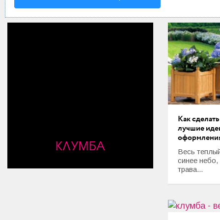
Мода и стиль
Дом
Интерьер
Секреты хозяйки
Праздники и события
Кулинария
Как сделать
лучшие иде
Садоводство и Цветоводство
оформлени
КЛУМБА
Весь теплый
Дача и Огород
синее небо,
трава...
Своими руками
Психология и Отношения