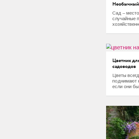
Любовь и Семья
Необычный д
Сад – место
Свадьба
случайные 
хозяйственн
Карьера
Фотогалереи
Прически
Цветник дл
садоводов
Макияж
Цветы всегд
поднимают 
Мода и стиль
если они бы
Маникюр
Свадьба
Интерьеры