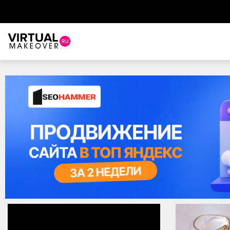
Виртуальный стилист
Красота
Советы красоты
Прически и стрижки
Макияж
Уход за волосами
Уход за лицом
Ногти