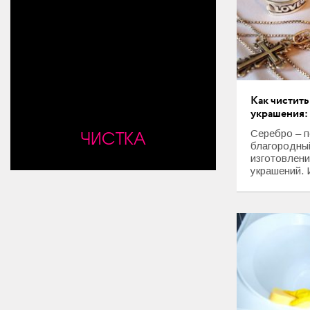
Мода и стиль
Дом
Интерьер
Секреты хозяйки
Как чистит
украшения:
Праздники и события
ЧИСТКА
Серебро – 
благородны
Кулинария
изготовлен
украшений. И
Садоводство и Цветоводство
Дача и Огород
Своими руками
Психология и Отношения