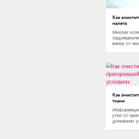
Любовь и Семья
Свадьба
Как очистит
налета
Карьера
Многие хозя
задумывалис
Фотогалереи
ванну от жел
Прически
Макияж
Мода и стиль
Как очистит
Маникюр
ткани
Информация 
Свадьба
утюг от при
домашних ус
Интерьеры