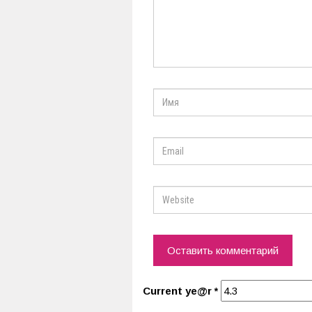
Current ye@r
*