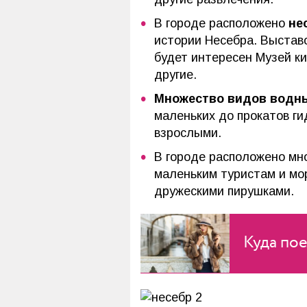
В городе расположено
не
истории Несебра. Выстав
будет интересен Музей ки
другие.
Множество видов водны
маленьких до прокатов ги
взрослыми.
В городе расположено м
маленьким туристам и мор
дружескими пирушками.
Куда по