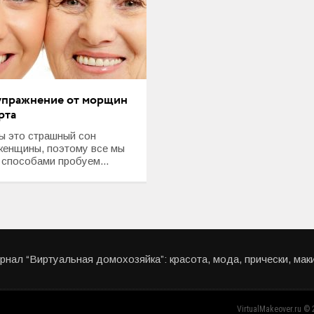
упражнение от морщин
рта
 это страшный сон
женщины, поэтому все мы
 способами пробуем...
нал “Виртуальная домохозяйка”: красота, мода, прически, мак
VirtualMakeover.ru ©