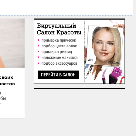
своих
оветов
т
обы
е