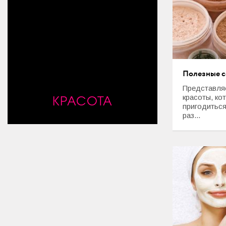
Мода и стиль
Дом
Интерьер
Секреты хозяйки
Полезные с
Представля
Праздники и события
КРАСОТА
красоты, ко
пригодиться
Кулинария
раз...
Садоводство и Цветоводство
Дача и Огород
Своими руками
Психология и Отношения