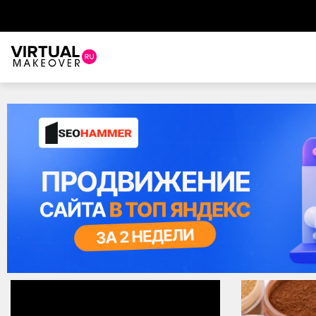
Виртуальный стилист
Красота
Советы красоты
Прически и стрижки
Макияж
Уход за волосами
Уход за лицом
Ногти