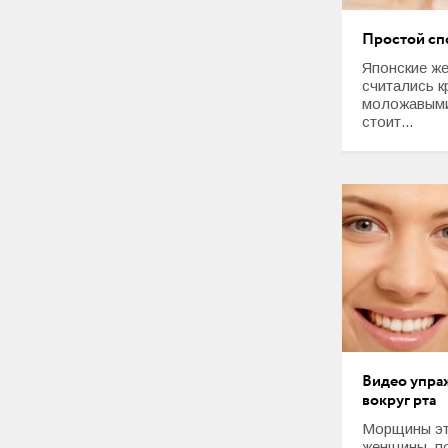
Любовь и Семья
Простой сп
Свадьба
Японские ж
считались к
Карьера
моложавыми,
стоит...
Фотогалереи
Прически
Макияж
Мода и стиль
Маникюр
Свадьба
Видео упра
Интерьеры
вокруг рта
Морщины эт
женщины, п