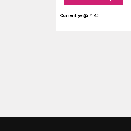
Current ye@r
*