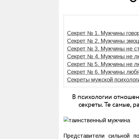
Секрет № 1. Мужчины гово
Секрет № 2. Мужчины эмоц
Секрет № 3. Мужчины не с
Секрет № 4. Мужчины не л
Секрет № 5. Мужчины не л
Секрет № 6. Мужчины любя
Секреты мужской психологи
В психологии отношен
секреты. Те самые, 
Представители сильной по