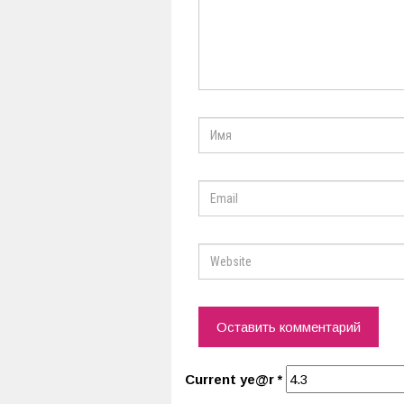
Current ye@r
*