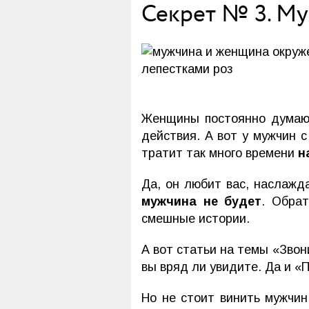
Секрет № 3. Му
Женщины постоянно думают
действия. А вот у мужчин 
тратит так много времени
н
Да, он любит вас, наслажд
мужчина не будет
. Обра
смешные истории.
А вот статьи на темы «Звон
вы вряд ли увидите. Да и «
Но не стоит винить мужчин