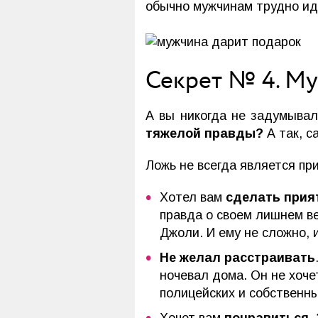
обычно мужчинам трудно ид
Секрет № 4. Му
А вы никогда не задумывал
тяжелой правды?
А так, с
Ложь не всегда является пр
Хотел вам
сделать прия
правда о своем лишнем ве
Джоли. И ему не сложно, 
Не желал расстраивать
ночевал дома. Он не хоче
полицейских и собственны