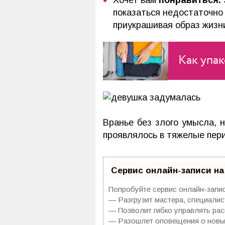
Хочет вам
понравиться.
показаться недостаточно
приукрашивая образ жизн
Как упак
Вранье без злого умысла, 
проявлялось в тяжелые пери
Сервис онлайн-записи на
Попробуйте сервис онлайн-записи
— Разгрузит мастера, специалис
— Позволит гибко управлять рас
— Разошлет оповещения о новых