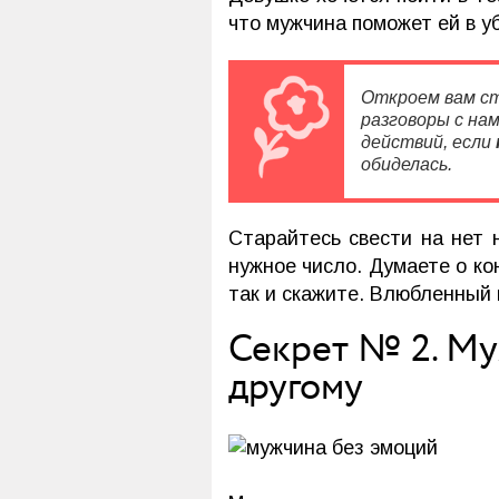
что мужчина поможет ей в уб
Откроем вам ст
разговоры с нам
действий, если
обиделась.
Старайтесь свести на нет 
нужное число. Думаете о ко
так и скажите. Влюбленный 
Секрет № 2. Му
другому