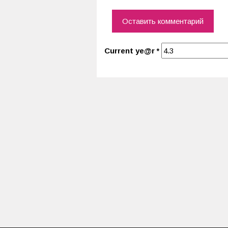
Current ye@r
*