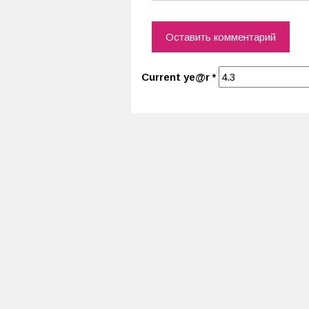
Current ye@r
*