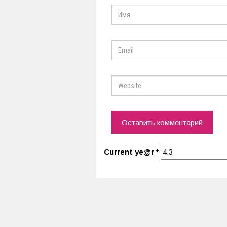
Current ye@r
*