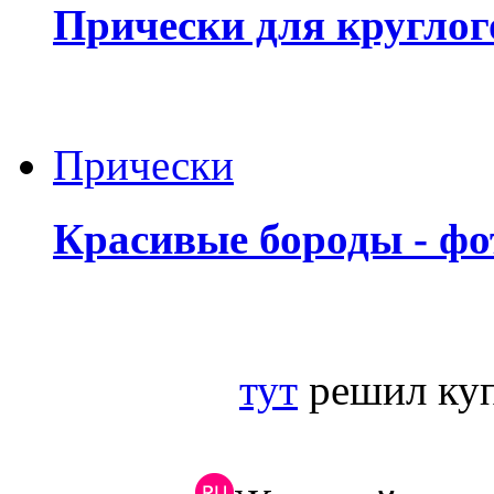
Прически для круглог
Прически
Красивые бороды - фо
тут
решил куп