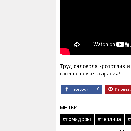
Труд садовода кропотлив и
сполна за все старания!
Facebook
0
Pinterest
МЕТКИ
#помидоры
#теплица
#