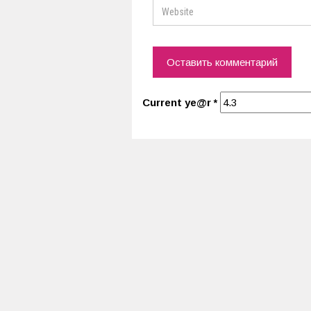
Current ye@r
*