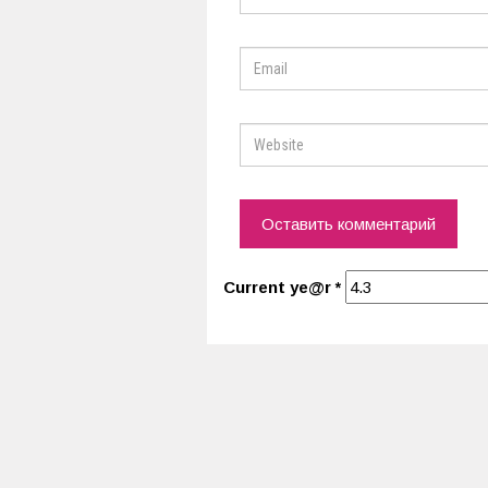
Current ye@r
*