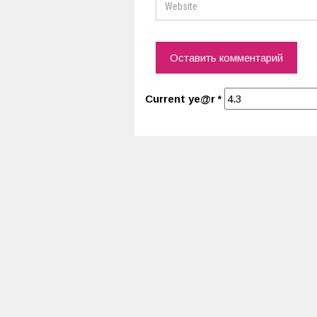
Current ye@r
*