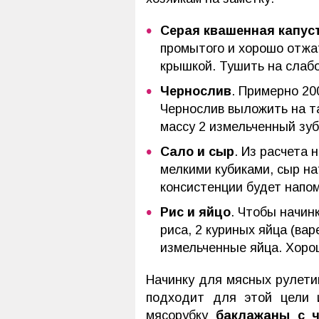
Серая квашенная капус
промытого и хорошо отжа
крышкой. Тушить на слабо
Чернослив
. Примерно 20
Чернослив выложить на та
массу 2 измельченный зубч
Сало и сыр
. Из расчета 
мелкими кубиками, сыр на
консистенции будет напом
Рис и яйцо
. Чтобы начин
риса, 2 куриных яйца (вар
измельченные яйца. Хорош
Начинку для мясных рулет
подходит для этой цели 
мясорубку
баклажаны с ч