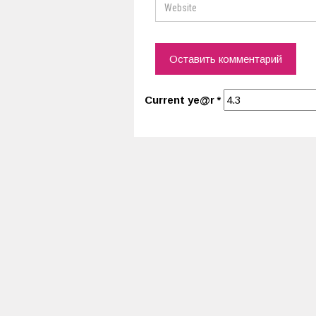
Current ye@r
*