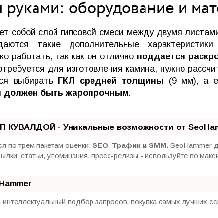
 руками: оборудование и ма
ет собой слой гипсовой смеси между двумя листам
даются такие дополнительные характеристики 
ко работать, так как он отлично
поддается раскро
потребуется для изготовления камина, нужно рассч
тся выбирать
ГКЛ средней толщины
(9 мм), а е
он должен быть жаропрочным
.
П КУВАЛДОЙ - Уникальные возможности от SeoHa
я по трем пакетам оценки:
SEO, Трафик и SMM.
SeoHammer де
сылки, статьи, упоминания, пресс-релизы - используйте по м
oHammer
 интеллектуальный подбор запросов, покупка самых лучших сс