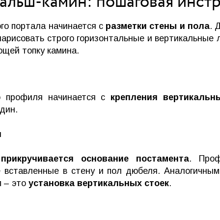
фальш-камин: пошаговая инст
го портала начинается с
разметки стены и пола
. 
 нарисовать строго горизонтальные и вертикальные 
ющей топку камина.
о профиля начинается с
крепления вертикальн
дин.
прикручивается основание постамента
. Про
е вставленные в стену и пол дюбеля. Аналогичны
п – это
установка вертикальных стоек
.