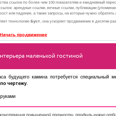
ства ссылок по более чем 100 показателям и ежедневный пересч
ылок: арендные ссылки, вечные ссылки, публикации (упоминания
ост или падение, а также запросы, на которые нужно обратить
ляет технологию
Буст
, она ускоряет продвижение в десятки ра
 Начать продвижение
нтерьера маленькой гостиной
аса будущего камина потребуется специальный ме
по чертежу
.
 конструкция повышенной прочности, профиль нужно от