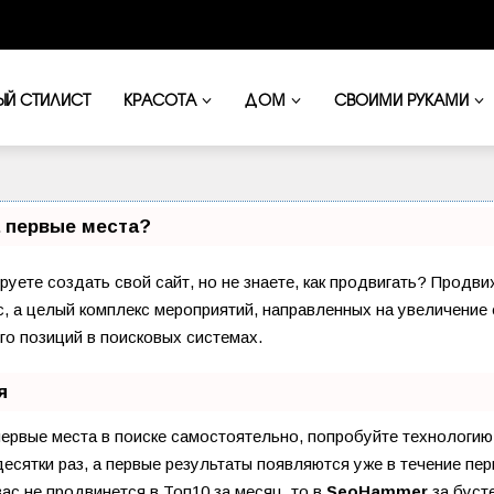
ЫЙ СТИЛИСТ
КРАСОТА
ДОМ
СВОИМИ РУКАМИ
а первые места?
уете создать свой сайт, но не знаете, как продвигать? Продв
с, а целый комплекс мероприятий, направленных на увеличение 
о позиций в поисковых системах.
я
первые места в поиске самостоятельно, попробуйте технологи
есятки раз, а первые результаты появляются уже в течение пер
вас не продвинется в Топ10 за месяц, то в
SeoHammer
за буст