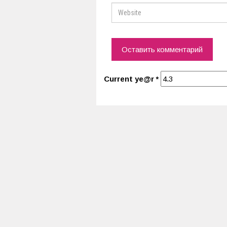
Current ye@r
*