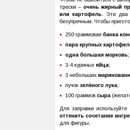
трески –
очень жирный п
или картофель
. Эти два
безупречным. Чтобы пригото
250-граммовая
банка кон
пара крупных картофел
одна большая морковь
;
3-4 куриных
яйца
;
3 небольших
маринованн
пучок
зелёного лука
;
100 граммов
сыра
(желате
Для заправки используйте
оттенить сочетание ингр
для фигуры.