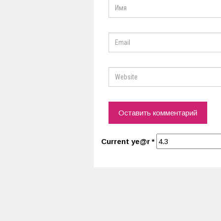
Current ye@r
*