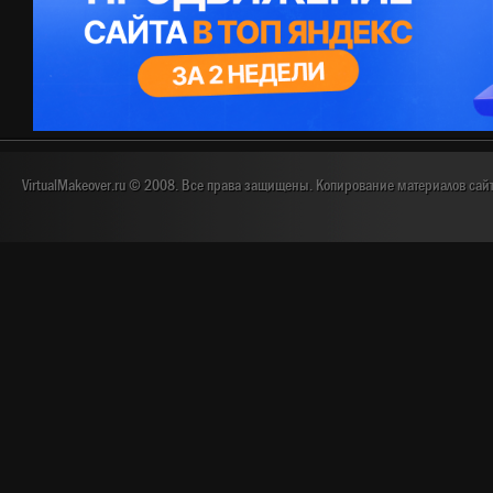
VirtualMakeover.ru © 2008. Все права защищены. Копирование материалов сай