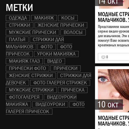
14 окт
МЕТКИ
МОДНЫЕ СТР
ОДЕЖДА
МАКИЯЖ
КОСЫ
МАЛЬЧИКОВ. 
СТРИЖКИ
ЖЕНСКИЕ ПРИЧЕСКИ
Представляем ваш
серию видео-уроко
МУЖСКИЕ ПРИЧЕСКИ
ВОЛОСЫ
для мальчиков. Эти 
ПЛАТЬЯ
СТРИЖКИ ДЛЯ
помогут Вам освоит
креативных модных 
МАЛЬЧИКОВ
ФОТО
ФОТО
ПРИЧЕСОК
УРОКИ МАКИЯЖА
0
МАКИЯЖ ГЛАЗ
ВИДЕО
ПРИЧЕСКИ ФОТО
ПРИЧЕСКИ
ЖЕНСКИЕ СТРИЖКИ
СТРИЖКИ ДЛЯ
ДЕВОЧЕК
ФОТО ГАЛЕРЕЯ СТРИЖЕК
МУЖСКИЕ СТРИЖКИ
ПРИЧЕСКА
ФОТОГАЛЕРЕЯ
ВИДЕОУРОКИ
10 окт
МАКИЯЖА
ВИДЕОУРОКИ
ФОТО
ГАЛЕРЕЯ ПРИЧЕСОК
МОДНЫЕ СТР
МАЛЬЧИКОВ. 