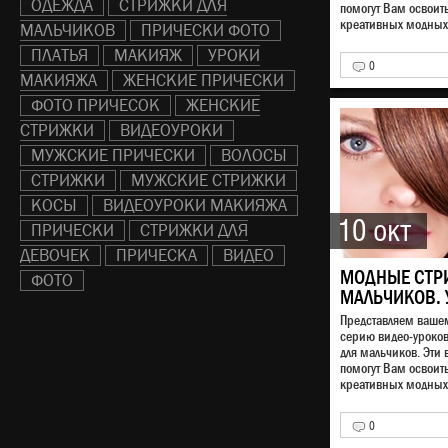
ОДЕЖДА
СТРИЖКИ ДЛЯ
помогут Вам освоит
креативных модных 
МАЛЬЧИКОВ
ПРИЧЕСКИ ФОТО
ПЛАТЬЯ
МАКИЯЖ
УРОКИ
0
МАКИЯЖА
ЖЕНСКИЕ ПРИЧЕСКИ
ФОТО ПРИЧЕСОК
ЖЕНСКИЕ
СТРИЖКИ
ВИДЕОУРОКИ
МУЖСКИЕ ПРИЧЕСКИ
ВОЛОСЫ
СТРИЖКИ
МУЖСКИЕ СТРИЖКИ
КОСЫ
ВИДЕОУРОКИ МАКИЯЖА
10 окт
ПРИЧЕСКИ
СТРИЖКИ ДЛЯ
ДЕВОЧЕК
ПРИЧЕСКА
ВИДЕО
МОДНЫЕ СТР
ФОТО
МАЛЬЧИКОВ. 
Представляем ваш
серию видео-уроко
для мальчиков. Эти 
помогут Вам освоит
креативных модных 
0