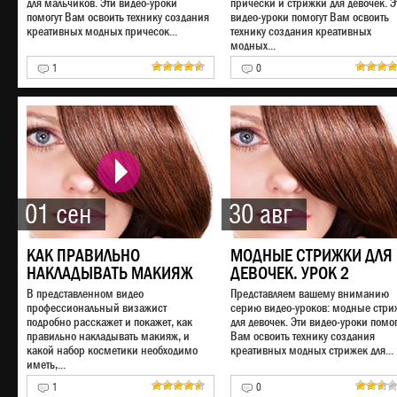
для мальчиков. Эти видео-уроки
прически и стрижки для девочек. Э
технологию
Буст
помогут Вам освоить технику создания
видео-уроки помогут Вам освоить
продвижение в д
креативных модных причесок...
технику создания креативных
первые результа
модных...
уже в течение п
1
0
Зарегистриров
Начать продв
01 сен
30 авг
КАК ПРАВИЛЬНО
МОДНЫЕ СТРИЖКИ ДЛЯ
НАКЛАДЫВАТЬ МАКИЯЖ
ДЕВОЧЕК. УРОК 2
В представленном видео
Представляем вашему вниманию
профессиональный визажист
серию видео-уроков: модные стри
подробно расскажет и покажет, как
для девочек. Эти видео-уроки помог
правильно накладывать макияж, и
Вам освоить технику создания
какой набор косметики необходимо
креативных модных стрижек для...
иметь,...
1
0