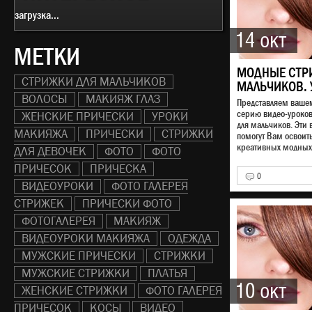
загрузка...
14 окт
МЕТКИ
МОДНЫЕ СТР
СТРИЖКИ ДЛЯ МАЛЬЧИКОВ
МАЛЬЧИКОВ. 
ВОЛОСЫ
МАКИЯЖ ГЛАЗ
Представляем ваш
серию видео-уроко
ЖЕНСКИЕ ПРИЧЕСКИ
УРОКИ
для мальчиков. Эти 
МАКИЯЖА
ПРИЧЕСКИ
СТРИЖКИ
помогут Вам освоит
креативных модных 
ДЛЯ ДЕВОЧЕК
ФОТО
ФОТО
ПРИЧЕСОК
ПРИЧЕСКА
0
Забиваем Сай
ВИДЕОУРОКИ
ФОТО ГАЛЕРЕЯ
КУВАЛДОЙ - У
СТРИЖЕК
ПРИЧЕСКИ ФОТО
возможности 
SeoHammer
ФОТОГАЛЕРЕЯ
МАКИЯЖ
ВИДЕОУРОКИ МАКИЯЖА
ОДЕЖДА
Каждая ссылка а
по трем пакетам
МУЖСКИЕ ПРИЧЕСКИ
СТРИЖКИ
Трафик и SMM.
S
МУЖСКИЕ СТРИЖКИ
ПЛАТЬЯ
делает продвиже
прозрачным и п
10 окт
ЖЕНСКИЕ СТРИЖКИ
ФОТО ГАЛЕРЕЯ
занятием. Ссылк
ссылки, статьи, 
ПРИЧЕСОК
КОСЫ
ВИДЕО