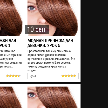
10 сен
ЖКИ ДЛЯ
МОДНАЯ ПРИЧЕСКА ДЛЯ
РОК 1
ДЕВОЧКИ. УРОК 5
у вниманию
Представляем вашему вниманию
 модные стрижки
серию видео-уроков: модные
идео-уроки
прически и стрижки для девочек. Эти
технику создания
видео-уроки помогут Вам освоить
ричесок...
технику создания креативных
модных...
0