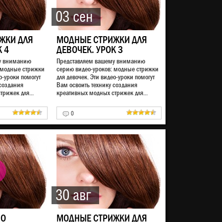
03 сен
ЖКИ ДЛЯ
МОДНЫЕ СТРИЖКИ ДЛЯ
К 4
ДЕВОЧЕК. УРОК 3
у вниманию
Представляем вашему вниманию
 модные стрижки
серию видео-уроков: модные стрижки
о-уроки помогут
для девочек. Эти видео-уроки помогут
 создания
Вам освоить технику создания
рижек для...
креативных модных стрижек для...
0
30 авг
НО
МОДНЫЕ СТРИЖКИ ДЛЯ