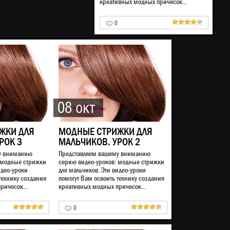
креативных модных причесок...
0
08 окт
ЖКИ ДЛЯ
МОДНЫЕ СТРИЖКИ ДЛЯ
РОК 3
МАЛЬЧИКОВ. УРОК 2
у вниманию
Представляем вашему вниманию
 модные стрижки
серию видео-уроков: модные стрижки
идео-уроки
для мальчиков. Эти видео-уроки
технику создания
помогут Вам освоить технику создания
ричесок...
креативных модных причесок...
0