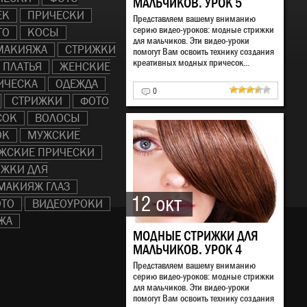
МАЛЬЧИКОВ. УРОК 5
ЕК
ПРИЧЕСКИ
Представляем вашему вниманию
серию видео-уроков: модные стрижки
ТО
КОСЫ
для мальчиков. Эти видео-уроки
МАКИЯЖА
СТРИЖКИ
помогут Вам освоить технику создания
креативных модных причесок...
ПЛАТЬЯ
ЖЕНСКИЕ
ИЧЕСКА
ОДЕЖДА
0
СТРИЖКИ
ФОТО
СОК
ВОЛОСЫ
ОК
МУЖСКИЕ
ЖСКИЕ ПРИЧЕСКИ
ИЖКИ ДЛЯ
МАКИЯЖ ГЛАЗ
12 окт
ТО
ВИДЕОУРОКИ
ЖА
МОДНЫЕ СТРИЖКИ ДЛЯ
МАЛЬЧИКОВ. УРОК 4
Представляем вашему вниманию
серию видео-уроков: модные стрижки
для мальчиков. Эти видео-уроки
помогут Вам освоить технику создания