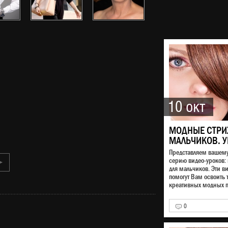
10 окт
МОДНЫЕ СТРИ
МАЛЬЧИКОВ. У
Представляем вашем
серию видео-уроков:
►
для мальчиков. Эти в
помогут Вам освоить 
креативных модных п
0