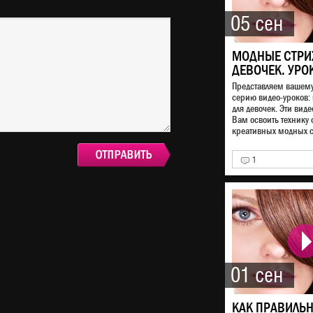
05 сен
МОДНЫЕ СТРИ
ДЕВОЧЕК. УРО
Представляем вашем
серию видео-уроков:
для девочек. Эти виде
Вам освоить технику
креативных модных ст
1
01 сен
КАК ПРАВИЛЬ