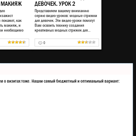
 МАКИЯЖ
ДЕВОЧЕК. УРОК 2
део
Представляем вашему вниманию
изажист
серию видео-уроков: модные стрижки
 покажет, как
для девочек. Эти видео-уроки помогут
ть макияж, и
Вам освоить технику создания
ки необходимо
креативных модных стрижек для...
0
ентам о визитах тоже. Нашли самый бюджетный и оптимальный вариант: