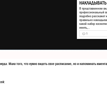
НАКЛАДЫВАТЬ
В представленном ви
профессиональный в
подробно расскажет и
правильно накладыва
какой набор космети
иметь,...
1
в никуда. Мало того, что нужно видеть свое расписание, но и напоминать кли
сей: