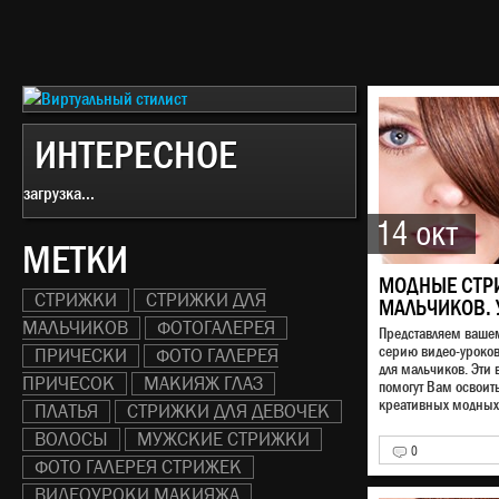
ИНТЕРЕСНОЕ
загрузка...
14 окт
МЕТКИ
МОДНЫЕ СТР
СТРИЖКИ
СТРИЖКИ ДЛЯ
МАЛЬЧИКОВ. 
МАЛЬЧИКОВ
ФОТОГАЛЕРЕЯ
Представляем ваш
серию видео-уроко
ПРИЧЕСКИ
ФОТО ГАЛЕРЕЯ
для мальчиков. Эти 
ПРИЧЕСОК
МАКИЯЖ ГЛАЗ
помогут Вам освоит
креативных модных 
ПЛАТЬЯ
СТРИЖКИ ДЛЯ ДЕВОЧЕК
ВОЛОСЫ
МУЖСКИЕ СТРИЖКИ
0
ФОТО ГАЛЕРЕЯ СТРИЖЕК
ВИДЕОУРОКИ МАКИЯЖА