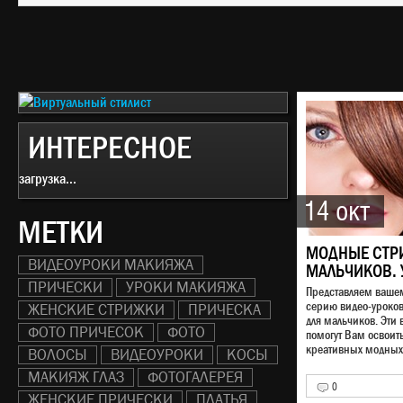
ИНТЕРЕСНОЕ
загрузка...
14 окт
МЕТКИ
МОДНЫЕ СТР
ВИДЕОУРОКИ МАКИЯЖА
МАЛЬЧИКОВ. 
ПРИЧЕСКИ
УРОКИ МАКИЯЖА
Представляем ваш
серию видео-уроко
ЖЕНСКИЕ СТРИЖКИ
ПРИЧЕСКА
для мальчиков. Эти 
ФОТО ПРИЧЕСОК
ФОТО
помогут Вам освоит
креативных модных 
ВОЛОСЫ
ВИДЕОУРОКИ
КОСЫ
МАКИЯЖ ГЛАЗ
ФОТОГАЛЕРЕЯ
0
ЖЕНСКИЕ ПРИЧЕСКИ
ПЛАТЬЯ