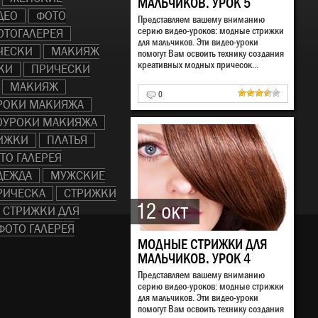
МАЛЬЧИКОВ. УРОК 5
ДЕО
ФОТО
Представляем вашему вниманию
серию видео-уроков: модные стрижки
ОТОГАЛЕРЕЯ
для мальчиков. Эти видео-уроки
ЧЕСКИ
МАКИЯЖ
помогут Вам освоить технику создания
креативных модных причесок...
КИ
ПРИЧЕСКИ
МАКИЯЖ
0
РОКИ МАКИЯЖА
ОУРОКИ МАКИЯЖА
ИЖКИ
ПЛАТЬЯ
ТО ГАЛЕРЕЯ
ДЕЖДА
МУЖСКИЕ
РИЧЕСКА
СТРИЖКИ
12 окт
СТРИЖКИ ДЛЯ
ФОТО ГАЛЕРЕЯ
МОДНЫЕ СТРИЖКИ ДЛЯ
МАЛЬЧИКОВ. УРОК 4
Представляем вашему вниманию
серию видео-уроков: модные стрижки
для мальчиков. Эти видео-уроки
помогут Вам освоить технику создания