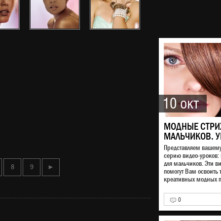
10 окт
МОДНЫЕ СТРИ
МАЛЬЧИКОВ. У
Представляем вашем
серию видео-уроков:
для мальчиков. Эти в
8
9
►
помогут Вам освоить 
креативных модных п
0