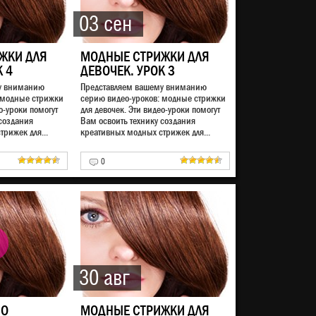
03 сен
ЖКИ ДЛЯ
МОДНЫЕ СТРИЖКИ ДЛЯ
К 4
ДЕВОЧЕК. УРОК 3
у вниманию
Представляем вашему вниманию
 модные стрижки
серию видео-уроков: модные стрижки
о-уроки помогут
для девочек. Эти видео-уроки помогут
 создания
Вам освоить технику создания
рижек для...
креативных модных стрижек для...
0
30 авг
НО
МОДНЫЕ СТРИЖКИ ДЛЯ