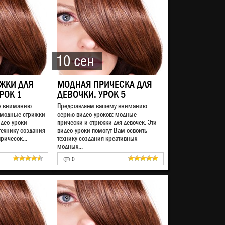
10 сен
ЖКИ ДЛЯ
МОДНАЯ ПРИЧЕСКА ДЛЯ
РОК 1
ДЕВОЧКИ. УРОК 5
у вниманию
Представляем вашему вниманию
 модные стрижки
серию видео-уроков: модные
идео-уроки
прически и стрижки для девочек. Эти
технику создания
видео-уроки помогут Вам освоить
ричесок...
технику создания креативных
модных...
0