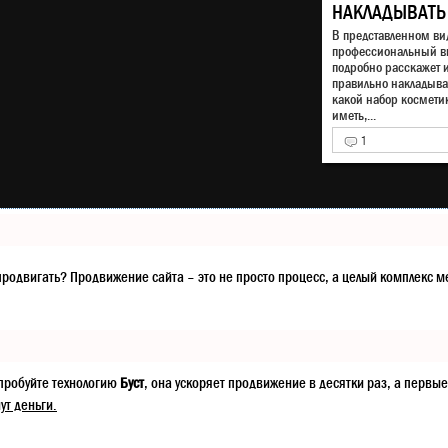
НАКЛАДЫВАТЬ
В представленном ви
профессиональный в
подробно расскажет и
правильно накладыва
какой набор космети
иметь,...
1
ак продвигать? Продвижение сайта – это не просто процесс, а целый компле
опробуйте технологию
Буст
, она ускоряет продвижение в десятки раз, а первые
ут деньги.