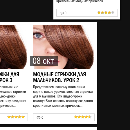
креативных модных причесок...
0
08 окт
ЖКИ ДЛЯ
МОДНЫЕ СТРИЖКИ ДЛЯ
РОК 3
МАЛЬЧИКОВ. УРОК 2
у вниманию
Представляем вашему вниманию
 модные стрижки
серию видео-уроков: модные стрижки
идео-уроки
для мальчиков. Эти видео-уроки
технику создания
помогут Вам освоить технику создания
ричесок...
креативных модных причесок...
0