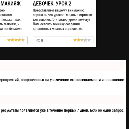
 МАКИЯЖ
ДЕВОЧЕК. УРОК 2
део
Представляем вашему вниманию
изажист
серию видео-уроков: модные стрижки
 покажет, как
для девочек. Эти видео-уроки помогут
ть макияж, и
Вам освоить технику создания
ки необходимо
креативных модных стрижек для...
0
Забиваем Сайты В ТОП
КУВАЛДОЙ - Уникальные
возможности от
SeoHammer
Каждая ссылка анализируется
по трем пакетам оценки:
SEO,
Трафик и SMM.
SeoHammer
кс мероприятий, направленных на увеличение его посещаемости и повышение
делает продвижение сайта
прозрачным и простым
занятием. Ссылки, вечные
ссылки, статьи, упоминания,
пресс-релизы - используйте по
максимуму потенциал
SeoHammer для продвижения
 результаты появляются уже в течение первых 7 дней. Если ни один запрос
вашего сайта.
Что умеет делать
SeoHammer