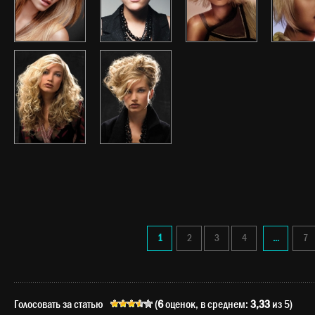
1
2
3
4
...
7
Голосовать за статью
(
6
оценок, в среднем:
3,33
из 5)