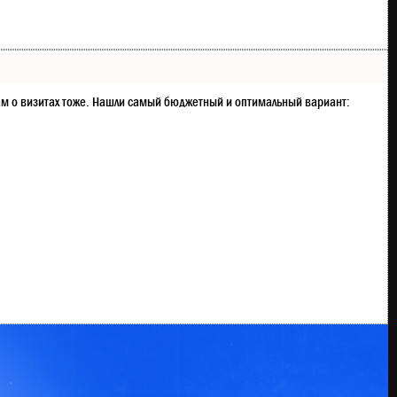
— Продвижение в один клик,
интеллектуальный подбор
запросов, покупка самых лучших
ссылок с высокой степенью
качества у лучших бирж ссылок.
— Регулярная проверка
ентам о визитах тоже. Нашли самый бюджетный и оптимальный вариант:
качества ссылок по более чем
100 показателям и ежедневный
пересчет показателей качества
проекта.
— Все известные форматы
ссылок: арендные ссылки,
вечные ссылки, публикации
(упоминания, мнения, отзывы,
статьи, пресс-релизы).
— SeoHammer покажет, где рост
или падение, а также запросы,
на которые нужно обратить
внимание.
SeoHammer еще предоставляет
технологию
Буст
, она ускоряет
продвижение в десятки раз, а
первые результаты появляются
уже в течение первых 7 дней.
Зарегистрироваться и
Начать продвижение