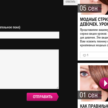
ОТВЕТИТЬ
05 сен
МОДНЫЕ СТРИ
ДЕВОЧЕК. УРО
(обязательное поле)
Представляем вашем
серию видео-уроков:
для девочек. Эти виде
Вам освоить технику
креативных модных ст
1
01 сен
КАК ПРАВИЛЬ