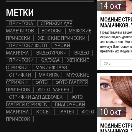
14 окт
МЕТКИ
МОДНЫЕ СТР
ПРИЧЕСКА
СТРИЖКИ ДЛЯ
МАЛЬЧИКОВ. 
МАЛЬЧИКОВ
ВОЛОСЫ
МУЖСКИЕ
Представляем ваш
серию видео-уроко
ПРИЧЕСКИ
ЖЕНСКИЕ ПРИЧЕСКИ
для мальчиков. Эти 
ПРИЧЕСКИ ФОТО
УРОКИ
помогут Вам освоит
креативных модных 
МАКИЯЖА
ВИДЕОУРОКИ
ВИДЕО
ПРИЧЕСКИ
ОДЕЖДА
ЖЕНСКИЕ
0
СТРИЖКИ
МАКИЯЖ ГЛАЗ
СТРИЖКИ
МАКИЯЖ
МУЖСКИЕ
СТРИЖКИ
ФОТО
ФОТО ГАЛЕРЕЯ
ПРИЧЕСОК
ФОТОГАЛЕРЕЯ
СТРИЖКИ ДЛЯ ДЕВОЧЕК
ФОТО
ГАЛЕРЕЯ СТРИЖЕК
ВИДЕОУРОКИ
10 окт
МАКИЯЖА
КОСЫ
ПЛАТЬЯ
ФОТО
ПРИЧЕСОК
МОДНЫЕ СТР
МАЛЬЧИКОВ. 