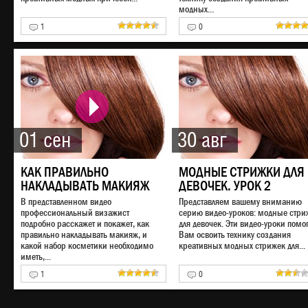
модных...
1
0
01 сен
30 авг
КАК ПРАВИЛЬНО
МОДНЫЕ СТРИЖКИ ДЛЯ
НАКЛАДЫВАТЬ МАКИЯЖ
ДЕВОЧЕК. УРОК 2
В представленном видео
Представляем вашему вниманию
профессиональный визажист
серию видео-уроков: модные стри
подробно расскажет и покажет, как
для девочек. Эти видео-уроки помог
правильно накладывать макияж, и
Вам освоить технику создания
какой набор косметики необходимо
креативных модных стрижек для...
иметь,...
1
0