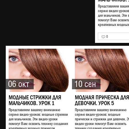
Представляем ваш
серию видео-уроко
для мальчиков. Эти 
помогут Вам освоит
креативных модных 
0
06 окт
10 сен
МОДНЫЕ СТРИЖКИ ДЛЯ
МОДНАЯ ПРИЧЕСКА ДЛ
МАЛЬЧИКОВ. УРОК 1
ДЕВОЧКИ. УРОК 5
Представляем вашему вниманию
Представляем вашему вниманию
серию видео-уроков: модные стрижки
серию видео-уроков: модные
для мальчиков. Эти видео-уроки
прически и стрижки для девочек. Э
помогут Вам освоить технику создания
видео-уроки помогут Вам освоить
креативных модных причесок...
технику создания креативных