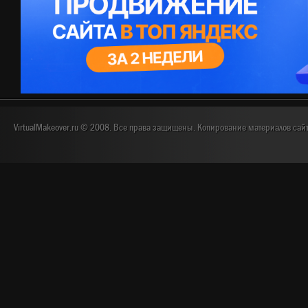
VirtualMakeover.ru © 2008. Все права защищены. Копирование материалов сай