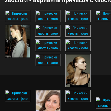
хвостом - варианты причесок с хвос