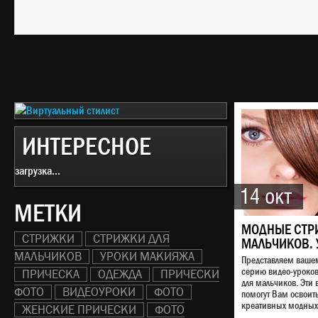
ИНТЕРЕСНОЕ
загрузка...
14 окт
МЕТКИ
МОДНЫЕ СТР
СТРИЖКИ
СТРИЖКИ ДЛЯ
МАЛЬЧИКОВ. 
МАЛЬЧИКОВ
УРОКИ МАКИЯЖА
Представляем ваш
серию видео-уроко
ПРИЧЕСКА
ОДЕЖДА
ПРИЧЕСКИ
для мальчиков. Эти 
ФОТО
ВИДЕОУРОКИ
ФОТО
помогут Вам освоит
креативных модных 
ЖЕНСКИЕ ПРИЧЕСКИ
ФОТО