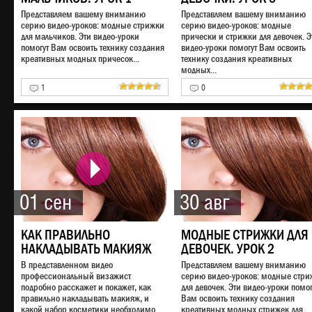
Представляем вашему вниманию
Представляем вашему вниманию
серию видео-уроков: модные стрижки
серию видео-уроков: модные
для мальчиков. Эти видео-уроки
прически и стрижки для девочек. Э
помогут Вам освоить технику создания
видео-уроки помогут Вам освоить
креативных модных причесок...
технику создания креативных
модных...
1
0
01 сен
30 авг
КАК ПРАВИЛЬНО
МОДНЫЕ СТРИЖКИ ДЛЯ
НАКЛАДЫВАТЬ МАКИЯЖ
ДЕВОЧЕК. УРОК 2
В представленном видео
Представляем вашему вниманию
профессиональный визажист
серию видео-уроков: модные стри
подробно расскажет и покажет, как
для девочек. Эти видео-уроки помог
правильно накладывать макияж, и
Вам освоить технику создания
какой набор косметики необходимо
креативных модных стрижек для...