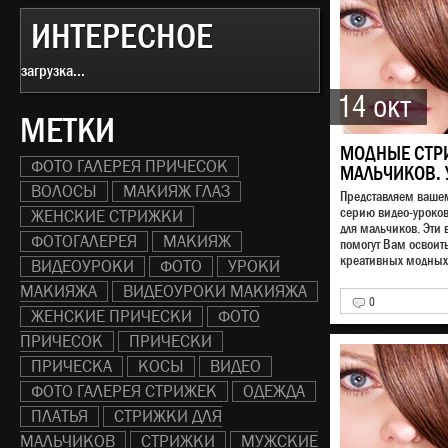
ИНТЕРЕСНОЕ
загрузка...
14 окт
МЕТКИ
МОДНЫЕ СТР
ФОТО ГАЛЕРЕЯ ПРИЧЕСОК
МАЛЬЧИКОВ. 
ВОЛОСЫ
МАКИЯЖ ГЛАЗ
Представляем ваш
серию видео-уроко
ЖЕНСКИЕ СТРИЖКИ
для мальчиков. Эти 
ФОТОГАЛЕРЕЯ
МАКИЯЖ
помогут Вам освоит
креативных модных 
ВИДЕОУРОКИ
ФОТО
УРОКИ
МАКИЯЖА
ВИДЕОУРОКИ МАКИЯЖА
0
ЖЕНСКИЕ ПРИЧЕСКИ
ФОТО
ПРИЧЕСОК
ПРИЧЕСКИ
ПРИЧЕСКА
КОСЫ
ВИДЕО
ФОТО ГАЛЕРЕЯ СТРИЖЕК
ОДЕЖДА
ПЛАТЬЯ
СТРИЖКИ ДЛЯ
МАЛЬЧИКОВ
СТРИЖКИ
МУЖСКИЕ