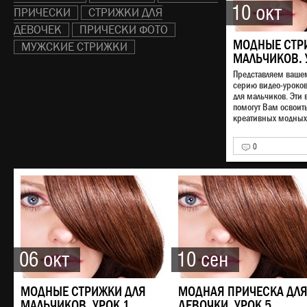
10 окт
ПРИЧЕСКИ
СТРИЖКИ ДЛЯ
ДЕВОЧЕК
ПРИЧЕСКИ ФОТО
МОДНЫЕ СТР
МУЖСКИЕ СТРИЖКИ
МАЛЬЧИКОВ. 
Представляем ваш
серию видео-уроко
для мальчиков. Эти 
помогут Вам освоит
креативных модных 
0
06 окт
10 сен
МОДНЫЕ СТРИЖКИ ДЛЯ
МОДНАЯ ПРИЧЕСКА ДЛ
МАЛЬЧИКОВ. УРОК 1
ДЕВОЧКИ. УРОК 5