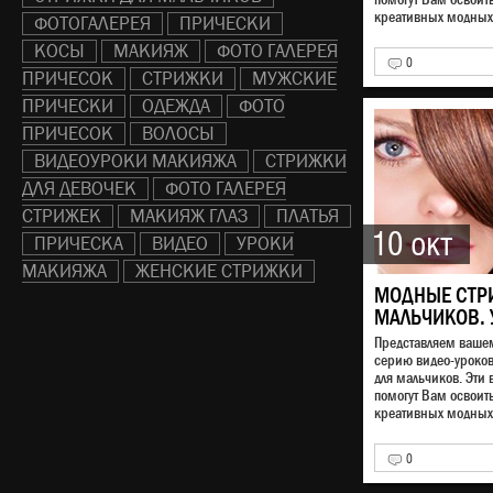
креативных модных 
ФОТОГАЛЕРЕЯ
ПРИЧЕСКИ
КОСЫ
МАКИЯЖ
ФОТО ГАЛЕРЕЯ
0
ПРИЧЕСОК
СТРИЖКИ
МУЖСКИЕ
ПРИЧЕСКИ
ОДЕЖДА
ФОТО
ПРИЧЕСОК
ВОЛОСЫ
ВИДЕОУРОКИ МАКИЯЖА
СТРИЖКИ
ДЛЯ ДЕВОЧЕК
ФОТО ГАЛЕРЕЯ
СТРИЖЕК
МАКИЯЖ ГЛАЗ
ПЛАТЬЯ
10 окт
ПРИЧЕСКА
ВИДЕО
УРОКИ
МАКИЯЖА
ЖЕНСКИЕ СТРИЖКИ
МОДНЫЕ СТР
МАЛЬЧИКОВ. 
Представляем ваш
серию видео-уроко
для мальчиков. Эти 
помогут Вам освоит
креативных модных 
0