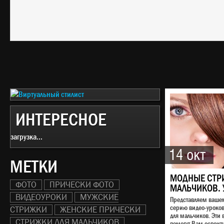
ИНТЕРЕСНОЕ
загрузка...
14 окт
МЕТКИ
МОДНЫЕ СТР
ФОТО
ПРИЧЕСКИ ФОТО
МАЛЬЧИКОВ. 
ВИДЕОУРОКИ
МУЖСКИЕ
Представляем ваш
серию видео-уроко
СТРИЖКИ
ЖЕНСКИЕ ПРИЧЕСКИ
для мальчиков. Эти 
СТРИЖКИ ДЛЯ МАЛЬЧИКОВ
помогут Вам освоит